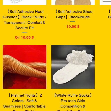
【Self Adhesive Heel
Быстрый просмотр
【Self Adhesive Shoe
Быстрый просмотр
Бы
【
Cushion】Black / Nude /
Grips】Black/Nude
B
Transparent | Comfort &
Цена
10,00 $
Secure Fit
Цена со скидкой
От
10,00 $
【Fishnet Tights】2
Быстрый просмотр
【White Ruffle Socks】
Быстрый просмотр
Colors | Soft &
Pre-teen Girls
Seamless | Comfortable
Competition &