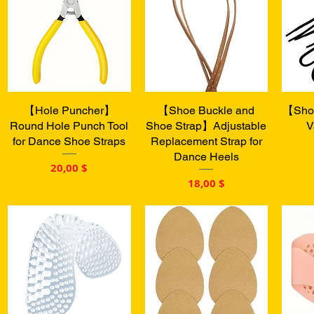
【Hole Puncher】
Быстрый просмотр
【Shoe Buckle and
Быстрый просмотр
【Shoe
Бы
Round Hole Punch Tool
Shoe Strap】Adjustable
V
for Dance Shoe Straps
Replacement Strap for
Dance Heels
Цена
20,00 $
Цена
18,00 $