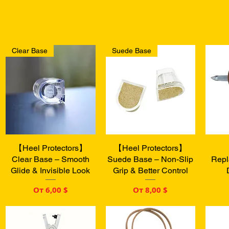
Clear Base
Suede Base
【Heel Protectors】
Быстрый просмотр
【Heel Protectors】
Быстрый просмотр
Бы
Clear Base – Smooth
Suede Base – Non-Slip
Repl
Glide & Invisible Look
Grip & Better Control
Цена со скидкой
Цена со скидкой
От
6,00 $
От
8,00 $