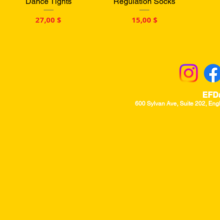
Dance Tights
Regulation Socks
Цена
Цена
27,00 $
15,00 $
Returns & Excha
EFD
600 Sylvan Ave, Suite 202, Eng