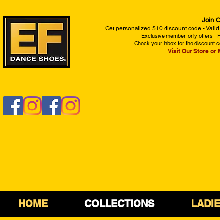
Join O
Get personalized $10 discount code - Valid
Exclusive member-only offers | Fi
Check your inbox for the discount c
Visit Our Store
or 
HOME
COLLECTIONS
LADI