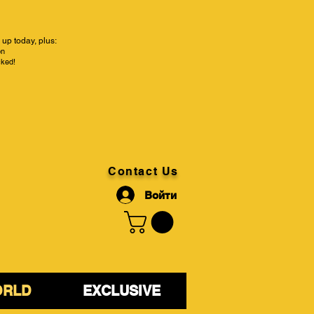
up today, plus:
on
cked!
Contact Us
Войти
ORLD
EXCLUSIVE