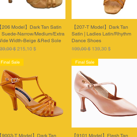
206 Model】Dark Tan Satin
Быстрый просмотр
【207-T Model】Dark Tan
Быстрый просмотр
 Suede-Narrow/Medium/Extra
Satin | Ladies Latin/Rhythm
ide Width-Beige &Red Sole
Dance Shoes
бычная цена
Цена со скидкой
Обычная цена
Цена со скидкой
39,00 $
215,10 $
199,00 $
139,30 $
Final Sale
Final Sale
9003-T Model】Dark Tan
Быстрый просмотр
【9101 Model】Flesh Tan
Быстрый просмотр