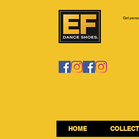
Get perso
HOME
COLLECT