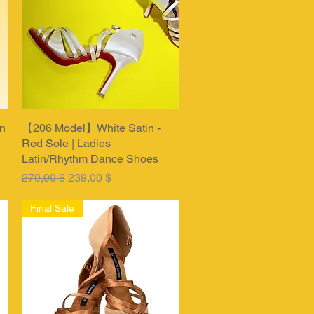
n
【206 Model】White Satin -
Быстрый просмотр
Red Sole | Ladies
Latin/Rhythm Dance Shoes
Обычная цена
Цена со скидкой
279,00 $
239,00 $
Final Sale