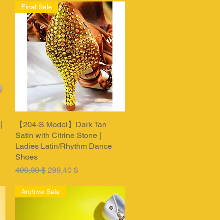
Final Sale
|
【204-S Model】Dark Tan
Быстрый просмотр
Satin with Citrine Stone |
Ladies Latin/Rhythm Dance
Shoes
Обычная цена
Цена со скидкой
499,00 $
299,40 $
Archive Sale