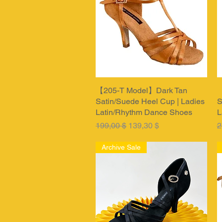
【205-T Model】Dark Tan
Быстрый просмотр
【
Satin/Suede Heel Cup | Ladies
S
Latin/Rhythm Dance Shoes
L
Обычная цена
Цена со скидкой
О
199,00 $
139,30 $
2
Archive Sale