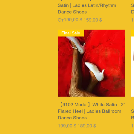
Satin | Ladies Latin/Rhythm
S
Dance Shoes
D
Обычная цена
Цена со скидкой
199,00 $
О
От
159,00 $
1
Final Sale
【9102 Model】White Satin - 2”
Быстрый просмотр
【
Flared Heel | Ladies Ballroom
S
Dance Shoes
B
Обычная цена
Цена со скидкой
О
199,00 $
189,00 $
1