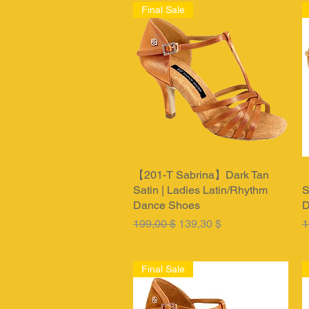
Final Sale
【201-T Sabrina】Dark Tan
Быстрый просмотр
【
Satin | Ladies Latin/Rhythm
S
Dance Shoes
D
Обычная цена
Цена со скидкой
О
199,00 $
139,30 $
1
Final Sale