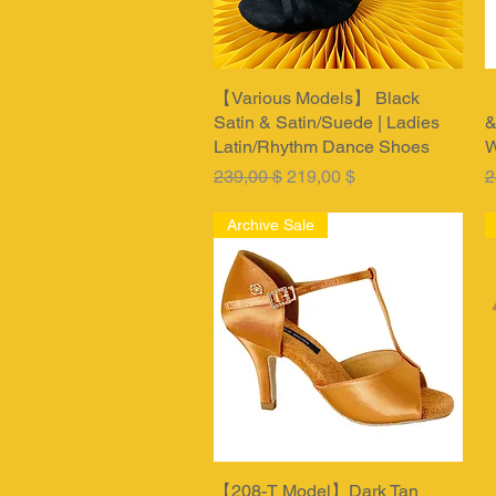
【Various Models】 Black
Быстрый просмотр
【
Satin & Satin/Suede | Ladies
&
Latin/Rhythm Dance Shoes
W
Обычная цена
Цена со скидкой
О
239,00 $
219,00 $
2
Archive Sale
【208-T Model】Dark Tan
Быстрый просмотр
【