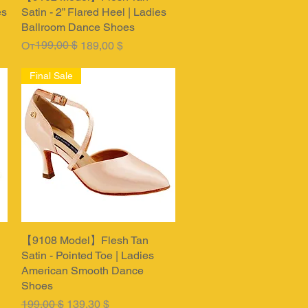
es
Satin - 2” Flared Heel | Ladies
Ballroom Dance Shoes
Обычная цена
Цена со скидкой
199,00 $
От
189,00 $
Final Sale
【9108 Model】Flesh Tan
Быстрый просмотр
Satin - Pointed Toe | Ladies
American Smooth Dance
Shoes
Обычная цена
Цена со скидкой
199,00 $
139,30 $