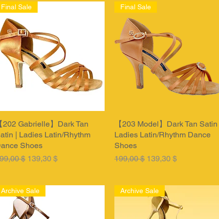
Final Sale
Final Sale
202 Gabrielle】Dark Tan
Быстрый просмотр
【203 Model】Dark Tan Satin 
Быстрый просмотр
atin | Ladies Latin/Rhythm
Ladies Latin/Rhythm Dance
ance Shoes
Shoes
бычная цена
Цена со скидкой
Обычная цена
Цена со скидкой
99,00 $
139,30 $
199,00 $
139,30 $
Archive Sale
Archive Sale