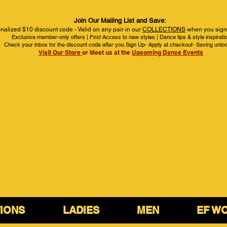
Join Our Mailing List and Save:
nalized $10 discount code - Valid on any pair in our
COLLECTIONS
when you sign 
Exclusive member-only offers | First Access to new styles | Dance tips & style inspirati
Check your inbox for the discount code after you Sign Up- Apply at checkout- Saving unlo
Visit Our Store
or Meet us at the
Upcoming Dance Events
IONS
LADIES
MEN
EF W