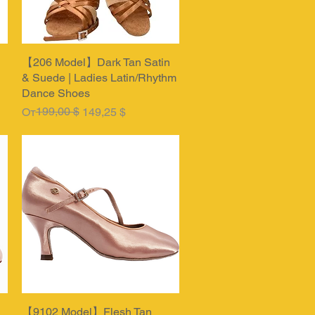
【206 Model】Dark Tan Satin
Быстрый просмотр
& Suede | Ladies Latin/Rhythm
Dance Shoes
Обычная цена
Цена со скидкой
199,00 $
От
149,25 $
【9102 Model】Flesh Tan
Быстрый просмотр