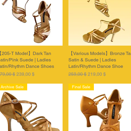
205-T Model】Dark Tan
Быстрый просмотр
【Various Models】Bronze Ta
Быстрый просмотр
atin/Pink Suede | Ladies
Satin & Suede | Ladies
atin/Rhythm Dance Shoes
Latin/Rhythm Dance Shoe
бычная цена
Цена со скидкой
Обычная цена
Цена со скидкой
79,00 $
239,00 $
259,00 $
219,00 $
Archive Sale
Final Sale