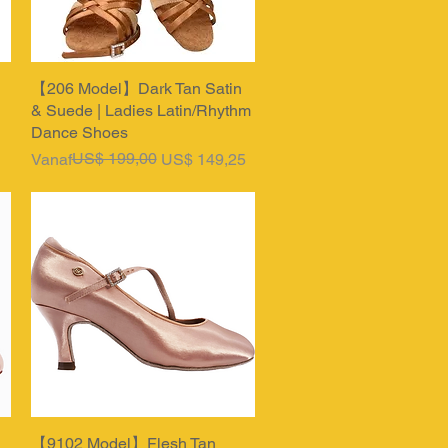
【206 Model】Dark Tan Satin
Snel overzicht
& Suede | Ladies Latin/Rhythm
Dance Shoes
Normale prijs
Verkoopprijs
US$ 199,00
Vanaf
US$ 149,25
【9102 Model】Flesh Tan
Snel overzicht