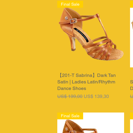
Final Sale
【201-T Sabrina】Dark Tan
Snel overzicht
【
Satin | Ladies Latin/Rhythm
S
Dance Shoes
D
Normale prijs
Verkoopprijs
N
US$ 199,00
US$ 139,30
U
Final Sale