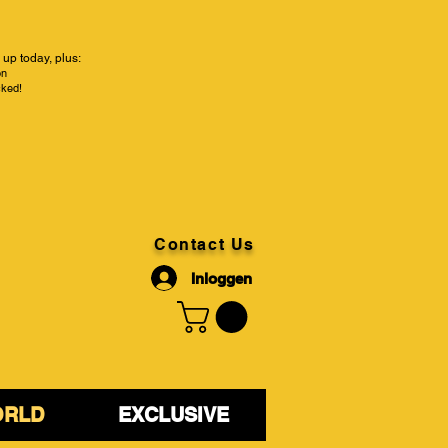
up today, plus:
on
cked!
Contact Us
Inloggen
ORLD
EXCLUSIVE