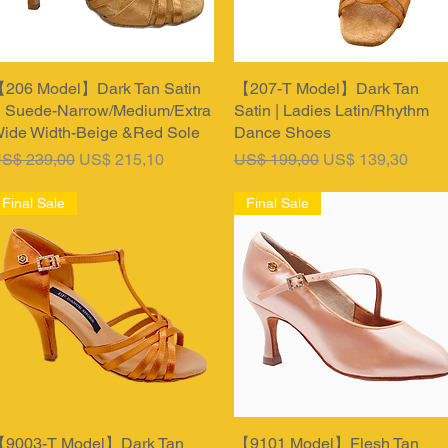
206 Model】Dark Tan Satin
Snel overzicht
【207-T Model】Dark Tan
Snel overzicht
 Suede-Narrow/Medium/Extra
Satin | Ladies Latin/Rhythm
ide Width-Beige &Red Sole
Dance Shoes
ormale prijs
Verkoopprijs
Normale prijs
Verkoopprijs
S$ 239,00
US$ 215,10
US$ 199,00
US$ 139,30
Final Sale
Final Sale
9003-T Model】Dark Tan
Snel overzicht
【9101 Model】Flesh Tan
Snel overzicht