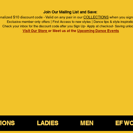
Join Our Mailing List and Save:
nalized $10 discount code - Valid on any pair in our
COLLECTIONS
when you sign 
Exclusive member-only offers | First Access to new styles | Dance tips & style inspirati
Check your inbox for the discount code after you Sign Up- Apply at checkout- Saving unlo
Visit Our Store
or Meet us at the
Upcoming Dance Events
IONS
LADIES
MEN
EF W