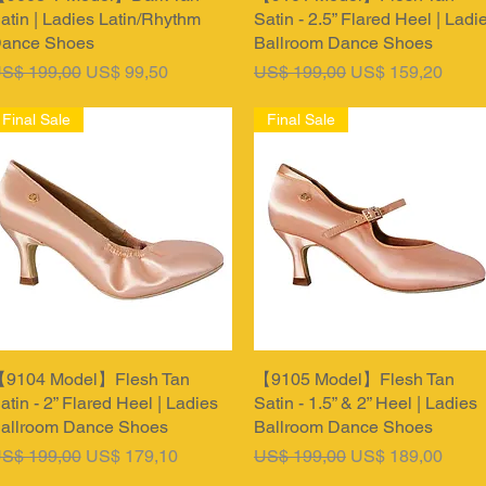
atin | Ladies Latin/Rhythm
Satin - 2.5” Flared Heel | Ladi
ance Shoes
Ballroom Dance Shoes
ormale prijs
Verkoopprijs
Normale prijs
Verkoopprijs
S$ 199,00
US$ 99,50
US$ 199,00
US$ 159,20
Final Sale
Final Sale
9104 Model】Flesh Tan
Snel overzicht
【9105 Model】Flesh Tan
Snel overzicht
atin - 2” Flared Heel | Ladies
Satin - 1.5” & 2” Heel | Ladies
allroom Dance Shoes
Ballroom Dance Shoes
ormale prijs
Verkoopprijs
Normale prijs
Verkoopprijs
S$ 199,00
US$ 179,10
US$ 199,00
US$ 189,00