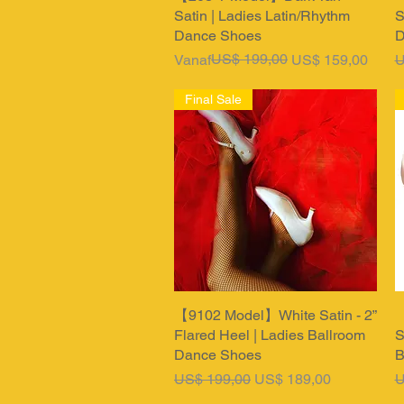
Satin | Ladies Latin/Rhythm
S
Dance Shoes
D
Normale prijs
Verkoopprijs
US$ 199,00
N
Vanaf
US$ 159,00
U
Final Sale
【9102 Model】White Satin - 2”
Snel overzicht
【
Flared Heel | Ladies Ballroom
S
Dance Shoes
B
Normale prijs
Verkoopprijs
N
US$ 199,00
US$ 189,00
U