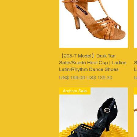
【205-T Model】Dark Tan
Snel overzicht
【
Satin/Suede Heel Cup | Ladies
S
Latin/Rhythm Dance Shoes
L
Normale prijs
Verkoopprijs
N
US$ 199,00
US$ 139,30
U
Archive Sale