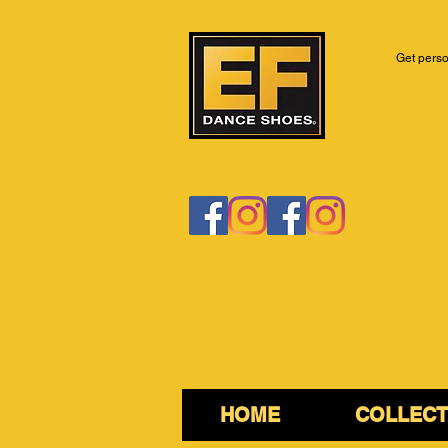
Get perso
HOME
COLLECT