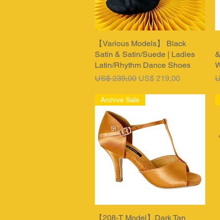
【Various Models】 Black
Snel overzicht
【
Satin & Satin/Suede | Ladies
&
Latin/Rhythm Dance Shoes
W
Normale prijs
Verkoopprijs
N
US$ 239,00
US$ 219,00
U
Archive Sale
【208-T Model】Dark Tan
Snel overzicht
【