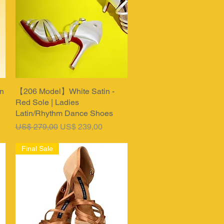
n
【206 Model】White Satin -
Snel overzicht
Red Sole | Ladies
Latin/Rhythm Dance Shoes
Normale prijs
Verkoopprijs
US$ 279,00
US$ 239,00
Final Sale