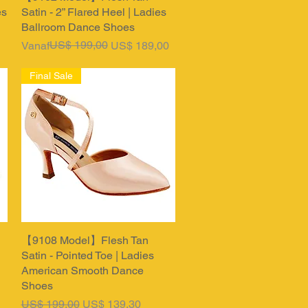
es
Satin - 2” Flared Heel | Ladies
Ballroom Dance Shoes
Normale prijs
Verkoopprijs
US$ 199,00
Vanaf
US$ 189,00
Final Sale
【9108 Model】Flesh Tan
Snel overzicht
Satin - Pointed Toe | Ladies
American Smooth Dance
Shoes
Normale prijs
Verkoopprijs
US$ 199,00
US$ 139,30