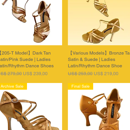
205-T Model】Dark Tan
Snel overzicht
【Various Models】Bronze Ta
Snel overzicht
atin/Pink Suede | Ladies
Satin & Suede | Ladies
atin/Rhythm Dance Shoes
Latin/Rhythm Dance Shoe
ormale prijs
Verkoopprijs
Normale prijs
Verkoopprijs
S$ 279,00
US$ 239,00
US$ 259,00
US$ 219,00
Archive Sale
Final Sale