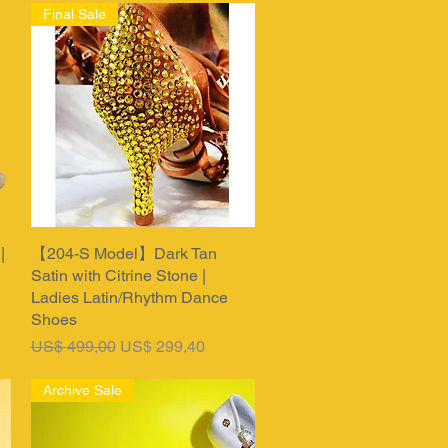
Final Sale
|
【204-S Model】Dark Tan
Snel overzicht
Satin with Citrine Stone |
Ladies Latin/Rhythm Dance
Shoes
Normale prijs
Verkoopprijs
US$ 499,00
US$ 299,40
Archive Sale