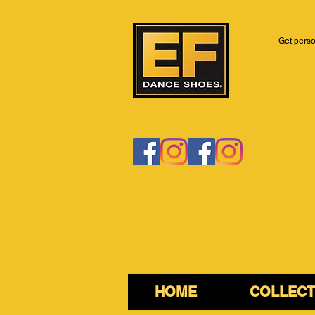
Get perso
HOME
COLLECT