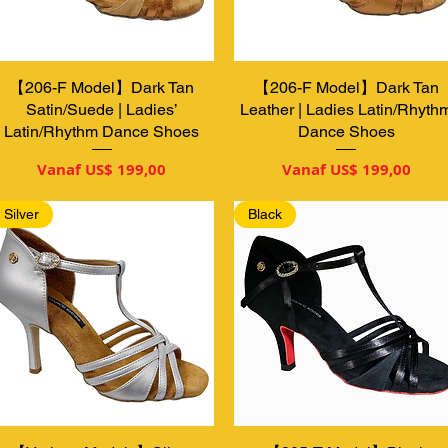
【206-F Model】Dark Tan
Snel overzicht
【206-F Model】Dark Tan
Snel overzicht
Satin/Suede | Ladies’
Leather | Ladies Latin/Rhyth
Latin/Rhythm Dance Shoes
Dance Shoes
Verkoopprijs
Verkoopprijs
Vanaf
US$ 199,00
Vanaf
US$ 199,00
Silver
Black