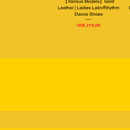
【Various Models】Gold
Snel overzicht
Leather | Ladies Latin/Rhythm
Dance Shoes
Prijs
US$ 219,00