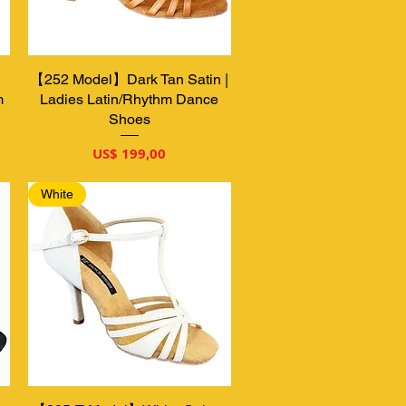
【252 Model】Dark Tan Satin |
Snel overzicht
m
Ladies Latin/Rhythm Dance
Shoes
Prijs
US$ 199,00
White