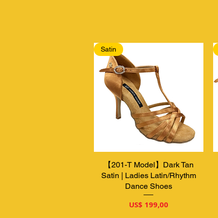
Satin
【201-T Model】Dark Tan
Snel overzicht
Satin | Ladies Latin/Rhythm
Dance Shoes
Prijs
US$ 199,00