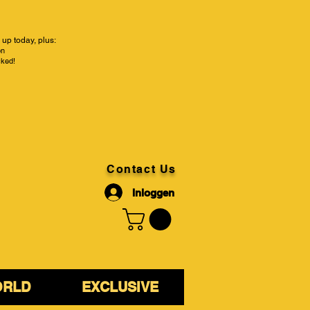
up today, plus:
on
cked!
Contact Us
Inloggen
ORLD
EXCLUSIVE