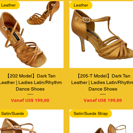
Leather
Leather
【202 Model】Dark Tan
Snel overzicht
【205-T Model】Dark Tan
Snel overzicht
Leather | Ladies Latin/Rhythm
Leather | Ladies Latin/Rhyth
Dance Shoes
Dance Shoes
Verkoopprijs
Verkoopprijs
Vanaf
US$ 199,00
Vanaf
US$ 199,00
Satin/Suede
Satin/Suede Strap