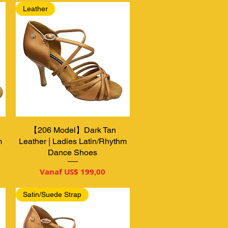
Leather
【206 Model】Dark Tan
Snel overzicht
m
Leather | Ladies Latin/Rhythm
Dance Shoes
Verkoopprijs
Vanaf
US$ 199,00
Satin/Suede Strap