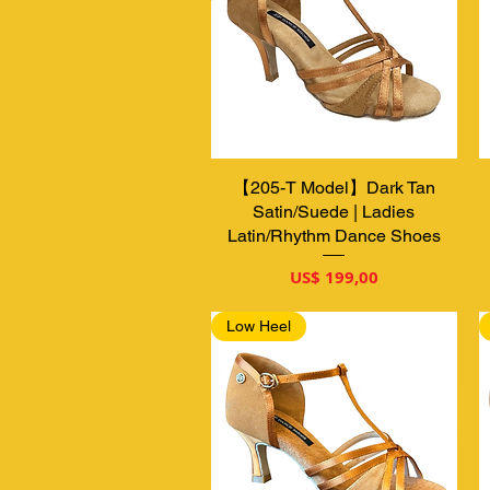
【205-T Model】Dark Tan
Snel overzicht
Satin/Suede | Ladies
Latin/Rhythm Dance Shoes
Prijs
US$ 199,00
Low Heel