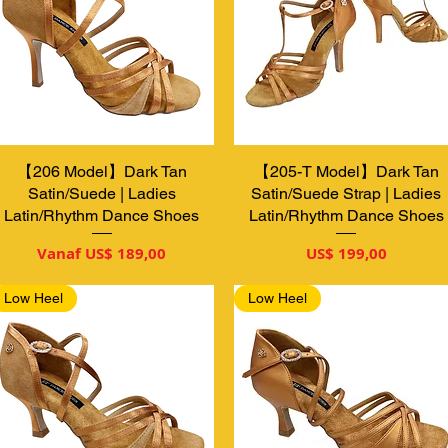
【206 Model】Dark Tan
Snel overzicht
【205-T Model】Dark Tan
Snel overzicht
Satin/Suede | Ladies
Satin/Suede Strap | Ladies
Latin/Rhythm Dance Shoes
Latin/Rhythm Dance Shoes
Verkoopprijs
Prijs
Vanaf
US$ 189,00
US$ 199,00
Low Heel
Low Heel