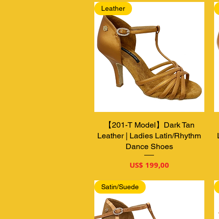
Leather
【201-T Model】Dark Tan
Snel overzicht
Leather | Ladies Latin/Rhythm
Dance Shoes
Prijs
US$ 199,00
Satin/Suede