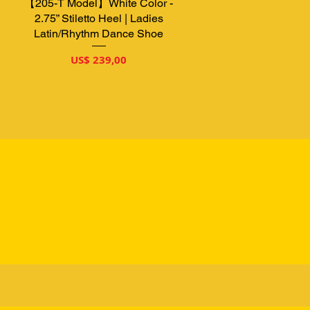
【205-T Model】White Color -
Snel overzicht
2.75” Stiletto Heel | Ladies
Latin/Rhythm Dance Shoe
Prijs
US$ 239,00