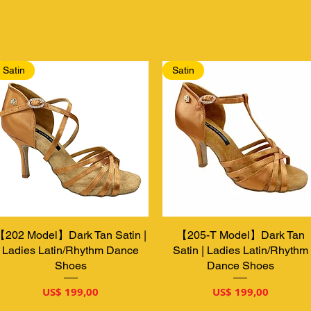
Satin
Satin
【202 Model】Dark Tan Satin |
Snel overzicht
【205-T Model】Dark Tan
Snel overzicht
Ladies Latin/Rhythm Dance
Satin | Ladies Latin/Rhythm
Shoes
Dance Shoes
Prijs
Prijs
US$ 199,00
US$ 199,00