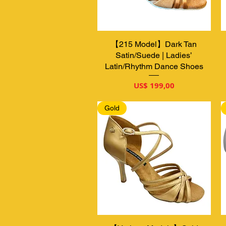
【215 Model】Dark Tan
Snel overzicht
Satin/Suede | Ladies’
Latin/Rhythm Dance Shoes
Prijs
US$ 199,00
Gold