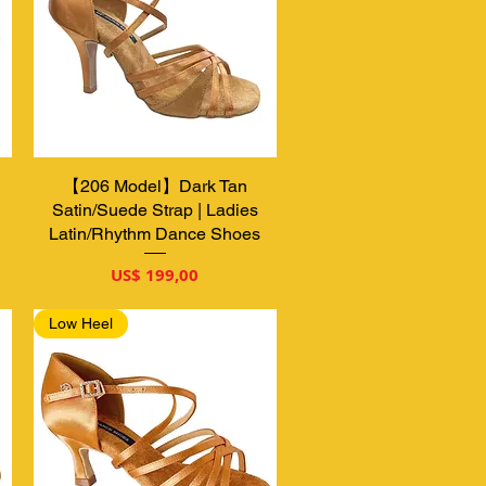
【206 Model】Dark Tan
Snel overzicht
Satin/Suede Strap | Ladies
Latin/Rhythm Dance Shoes
Prijs
US$ 199,00
Low Heel