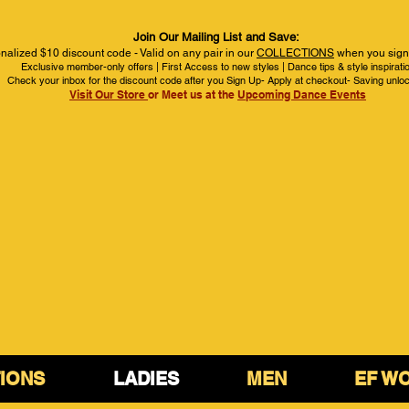
Join Our Mailing List and Save:
nalized $10 discount code - Valid on any pair in our
COLLECTIONS
when you sign 
Exclusive member-only offers | First Access to new styles | Dance tips & style inspirati
Check your inbox for the discount code after you Sign Up- Apply at checkout- Saving unlo
Visit Our Store
or Meet us at the
Upcoming Dance Events
IONS
LADIES
MEN
EF W