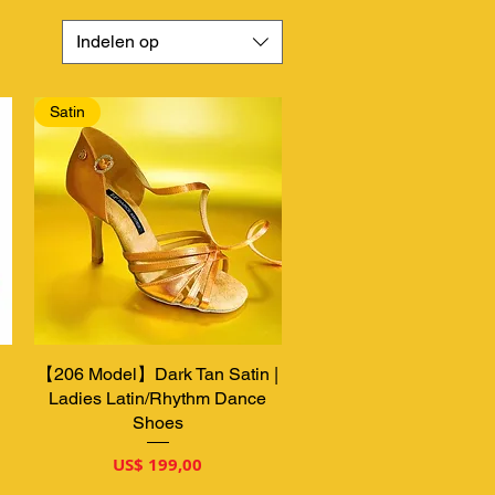
Indelen op
Satin
【206 Model】Dark Tan Satin |
Snel overzicht
Ladies Latin/Rhythm Dance
Shoes
Prijs
US$ 199,00