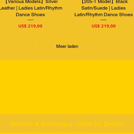
【Various Models】Silver
Snel overzicht
【205-T Model】Black
Snel overzicht
Leather | Ladies Latin/Rhythm
Satin/Suede | Ladies
Dance Shoes
Latin/Rhythm Dance Shoes
Prijs
Prijs
US$ 219,00
US$ 219,00
Meer laden
Returns & Exchanges - Click for Details