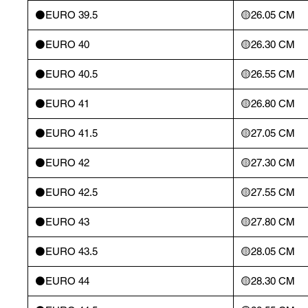
⚫️EURO 39.5
🟡26.05 CM
⚫️EURO 40
🟡26.30 CM
⚫️EURO 40.5
🟡26.55 CM
⚫️EURO 41
🟡26.80 CM
⚫️EURO 41.5
🟡27.05 CM
⚫️EURO 42
🟡27.30 CM
⚫️EURO 42.5
🟡27.55 CM
⚫️EURO 43
🟡27.80 CM
⚫️EURO 43.5
🟡28.05 CM
⚫️EURO 44
🟡28.30 CM