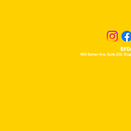
Returns & Excha
EFD
600 Sylvan Ave, Suite 202, Eng