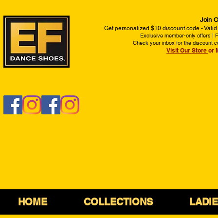
Join O
Get personalized $10 discount code - Valid
Exclusive member-only offers | Fi
Check your inbox for the discount c
Visit Our Store
or 
HOME
COLLECTIONS
LADI