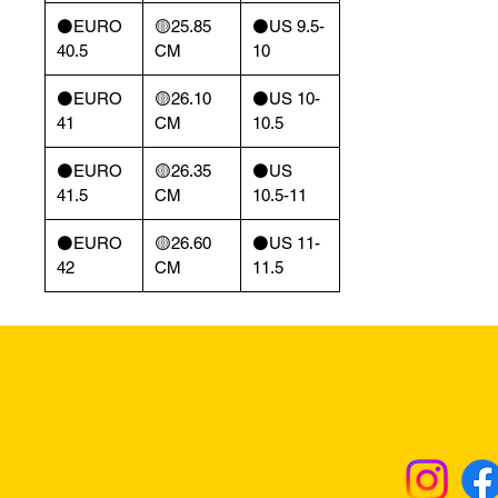
⚫️EURO
🟡25.85
⚫️US 9.5-
40.5
CM
10
⚫️EURO
🟡26.10
⚫️US 10-
41
CM
10.5
⚫️EURO
🟡26.35
⚫️US
41.5
CM
10.5-11
⚫️EURO
🟡26.60
⚫️US 11-
42
CM
11.5
Returns & Excha