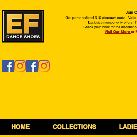
Join O
Get personalized $10 discount code - Valid
Exclusive member-only offers | Fi
Check your inbox for the discount c
Visit Our Store
or 
HOME
COLLECTIONS
LADI