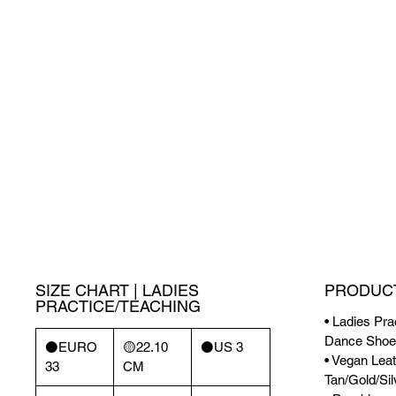
SIZE CHART | LADIES
PRODUCT
PRACTICE/TEACHING
• Ladies Pra
Dance Shoe
⚫️EURO
🟡22.10
⚫️US 3
• Vegan Leat
33
CM
Tan/Gold/Sil