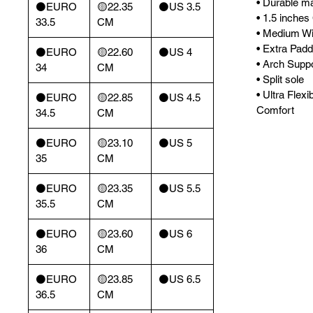
• Durable mat
⚫️EURO
🟡22.35
⚫️US 3.5
• 1.5 inches
33.5
CM
• Medium Wi
• Extra Padd
⚫️EURO
🟡22.60
⚫️US 4
• Arch Supp
34
CM
• Split sole
• Ultra Flexi
⚫️EURO
🟡22.85
⚫️US 4.5
Comfort
34.5
CM
⚫️EURO
🟡23.10
⚫️US 5
35
CM
⚫️EURO
🟡23.35
⚫️US 5.5
35.5
CM
⚫️EURO
🟡23.60
⚫️US 6
36
CM
⚫️EURO
🟡23.85
⚫️US 6.5
36.5
CM