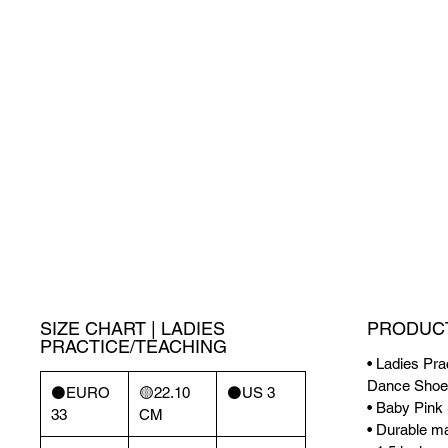
SIZE CHART | LADIES
PRODUCT
PRACTICE/TEACHING
• Ladies Pra
Dance Shoe
⚫️EURO
🟡22.10
⚫️US 3
• Baby Pink
33
CM
• Durable mat