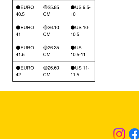
⚫️EURO
🟡25.85
⚫️US 9.5-
40.5
CM
10
⚫️EURO
🟡26.10
⚫️US 10-
41
CM
10.5
⚫️EURO
🟡26.35
⚫️US
41.5
CM
10.5-11
⚫️EURO
🟡26.60
⚫️US 11-
42
CM
11.5
Returns & Excha