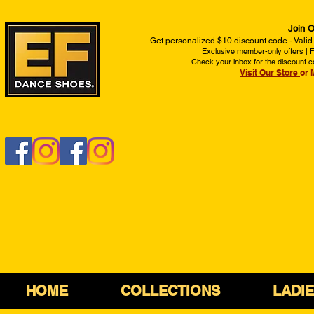
Join O
Get personalized $10 discount code - Valid
Exclusive member-only offers | Fi
Check your inbox for the discount c
Visit Our Store
or 
HOME
COLLECTIONS
LADI