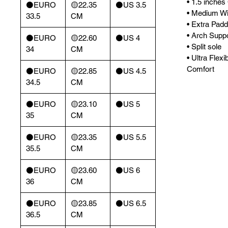
• 1.5 inches
⚫️EURO
🟡22.35
⚫️US 3.5
• Medium Wi
33.5
CM
• Extra Padd
• Arch Supp
⚫️EURO
🟡22.60
⚫️US 4
• Split sole
34
CM
• Ultra Flexi
Comfort
⚫️EURO
🟡22.85
⚫️US 4.5
34.5
CM
⚫️EURO
🟡23.10
⚫️US 5
35
CM
⚫️EURO
🟡23.35
⚫️US 5.5
35.5
CM
⚫️EURO
🟡23.60
⚫️US 6
36
CM
⚫️EURO
🟡23.85
⚫️US 6.5
36.5
CM