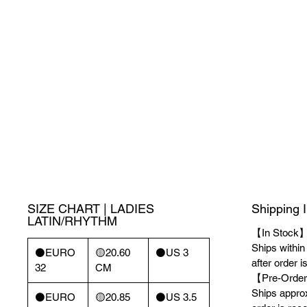
SIZE CHART | LADIES
Shipping 
LATIN/RHYTHM
【In Stock
Ships withi
⚫️EURO
🟡20.60
⚫️US 3
after order i
32
CM
【Pre-Order
Ships appro
⚫️EURO
🟡20.85
⚫️US 3.5