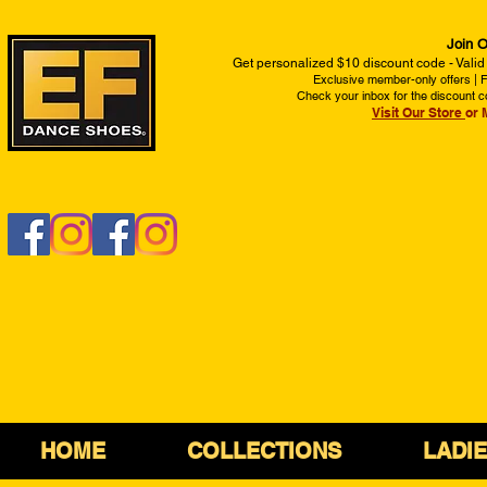
Join O
Get personalized $10 discount code - Valid
Exclusive member-only offers | Fi
Check your inbox for the discount c
Visit Our Store
or 
HOME
COLLECTIONS
LADI