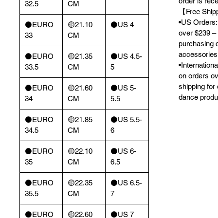
order is rec
32.5
CM
【Free Ship
•US Orders: 
⚫️EURO
🟡21.10
⚫️US 4
over $239 – 
33
CM
purchasing 
accessories
⚫️EURO
🟡21.35
⚫️US 4.5-
•Internation
33.5
CM
5
on orders o
shipping for
⚫️EURO
🟡21.60
⚫️US 5-
dance produ
34
CM
5.5
⚫️EURO
🟡21.85
⚫️US 5.5-
34.5
CM
6
⚫️EURO
🟡22.10
⚫️US 6-
35
CM
6.5
⚫️EURO
🟡22.35
⚫️US 6.5-
35.5
CM
7
⚫️EURO
🟡22.60
⚫️US 7