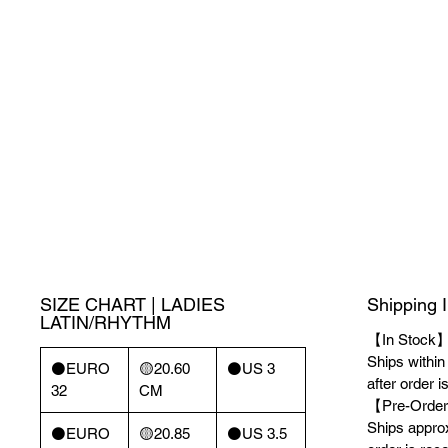
SIZE CHART | LADIES
Shipping 
LATIN/RHYTHM
【In Stock
Ships withi
⚫️EURO
🟡20.60
⚫️US 3
after order i
32
CM
【Pre-Order
Ships appro
⚫️EURO
🟡20.85
⚫️US 3.5