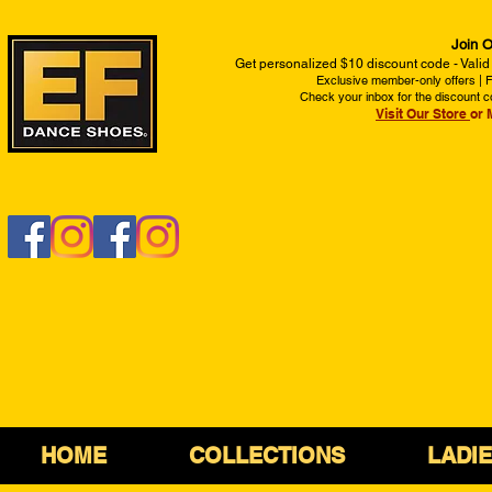
Join O
Get personalized $10 discount code - Valid
Exclusive member-only offers | Fi
Check your inbox for the discount c
Visit Our Store
or 
HOME
COLLECTIONS
LADI