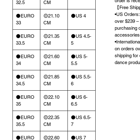
order is rec
32.5
CM
【Free Ship
•US Orders: 
⚫️EURO
🟡21.10
⚫️US 4
over $239 – 
33
CM
purchasing 
accessories
⚫️EURO
🟡21.35
⚫️US 4.5-
•Internation
33.5
CM
5
on orders o
shipping for
⚫️EURO
🟡21.60
⚫️US 5-
dance produ
34
CM
5.5
⚫️EURO
🟡21.85
⚫️US 5.5-
34.5
CM
6
⚫️EURO
🟡22.10
⚫️US 6-
35
CM
6.5
⚫️EURO
🟡22.35
⚫️US 6.5-
35.5
CM
7
⚫️EURO
🟡22.60
⚫️US 7