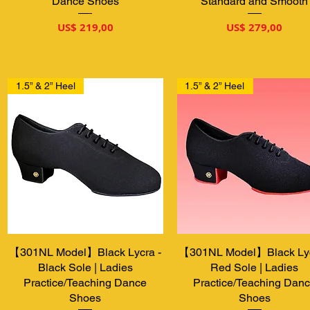
Dance Shoes
Standard and Smooth
Preço
Preço
US$ 219,00
US$ 279,00
1.5” & 2” Heel
1.5” & 2” Heel
【301NL Model】Black Lycra -
Visualização rápida
【301NL Model】Black Lyc
Visualização rápida
Black Sole | Ladies
Red Sole | Ladies
Practice/Teaching Dance
Practice/Teaching Dan
Shoes
Shoes