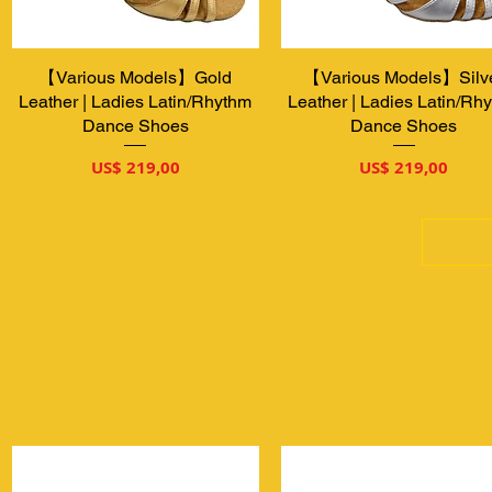
【Various Models】Gold
Visualização rápida
【Various Models】Silv
Visualização rápida
Leather | Ladies Latin/Rhythm
Leather | Ladies Latin/Rh
Dance Shoes
Dance Shoes
Preço
Preço
US$ 219,00
US$ 219,00