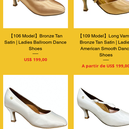
【106 Model】Bronze Tan
Visualização rápida
【109 Model】Long Vamp
Visualização rápida
Satin | Ladies Ballroom Dance
Bronze Tan Satin | Ladi
Shoes
American Smooth Dan
Shoes
Preço
US$ 199,00
Preço promocional
A partir de
US$ 199,0