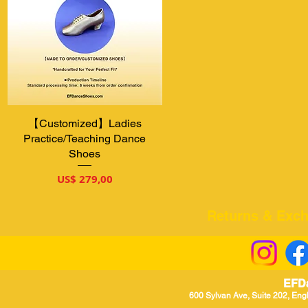
【Customized】Ladies
Visualização rápida
Practice/Teaching Dance
Shoes
Preço
US$ 279,00
Returns & Excha
EFD
600 Sylvan Ave, Suite 202, Eng