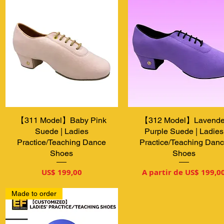
【311 Model】Baby Pink
Visualização rápida
【312 Model】Lavende
Visualização rápida
Suede | Ladies
Purple Suede | Ladies
Practice/Teaching Dance
Practice/Teaching Dan
Shoes
Shoes
Preço
Preço promocional
US$ 199,00
A partir de
US$ 199,0
Made to order