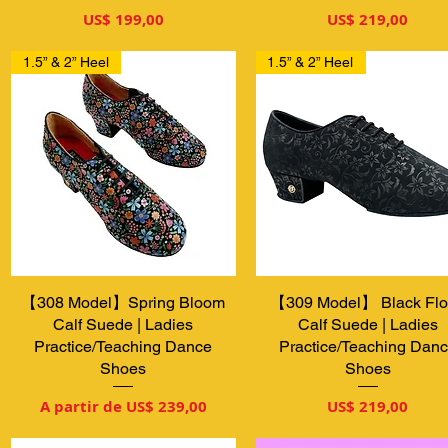
Preço
Preço
US$ 199,00
US$ 219,00
1.5” & 2” Heel
1.5” & 2” Heel
【308 Model】Spring Bloom
Visualização rápida
【309 Model】 Black Flo
Visualização rápida
Calf Suede | Ladies
Calf Suede | Ladies
Practice/Teaching Dance
Practice/Teaching Dan
Shoes
Shoes
Preço promocional
Preço
A partir de
US$ 239,00
US$ 219,00