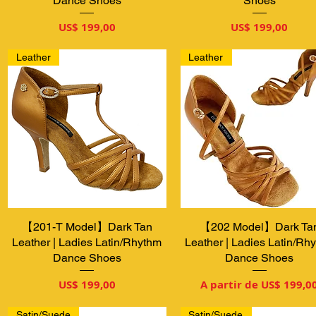
Dance Shoes
Shoes
Preço
Preço
US$ 199,00
US$ 199,00
Leather
Leather
【201-T Model】Dark Tan
Visualização rápida
【202 Model】Dark Ta
Visualização rápida
Leather | Ladies Latin/Rhythm
Leather | Ladies Latin/Rh
Dance Shoes
Dance Shoes
Preço
Preço promocional
US$ 199,00
A partir de
US$ 199,0
Satin/Suede
Satin/Suede