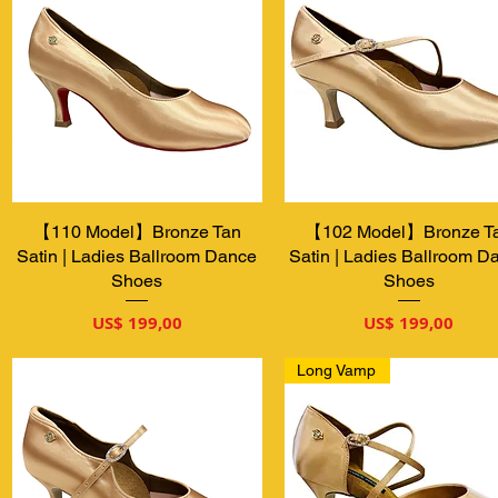
【110 Model】Bronze Tan
Visualização rápida
【102 Model】Bronze T
Visualização rápida
Satin | Ladies Ballroom Dance
Satin | Ladies Ballroom D
Shoes
Shoes
Preço
Preço
US$ 199,00
US$ 199,00
Long Vamp