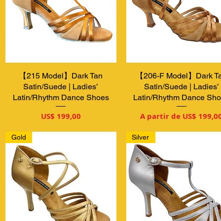
【215 Model】Dark Tan
Visualização rápida
【206-F Model】Dark T
Visualização rápida
Satin/Suede | Ladies’
Satin/Suede | Ladies’
Latin/Rhythm Dance Shoes
Latin/Rhythm Dance Sh
Preço
Preço promocional
US$ 199,00
A partir de
US$ 199,0
Gold
Silver