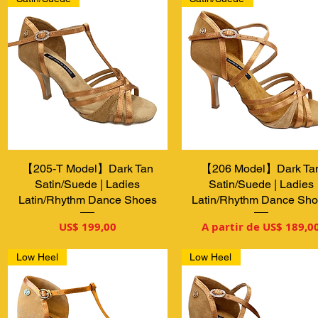
【205-T Model】Dark Tan
Visualização rápida
【206 Model】Dark Ta
Visualização rápida
Satin/Suede | Ladies
Satin/Suede | Ladies
Latin/Rhythm Dance Shoes
Latin/Rhythm Dance Sh
Preço
Preço promocional
US$ 199,00
A partir de
US$ 189,0
Low Heel
Low Heel