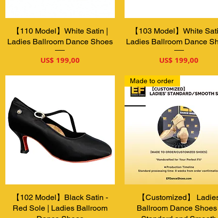
【110 Model】White Satin |
Visualização rápida
【103 Model】White Sati
Visualização rápida
Ladies Ballroom Dance Shoes
Ladies Ballroom Dance S
Preço
Preço
US$ 199,00
US$ 199,00
Made to order
【102 Model】Black Satin -
Visualização rápida
【Customized】 Ladie
Visualização rápida
Red Sole | Ladies Ballroom
Ballroom Dance Shoes 