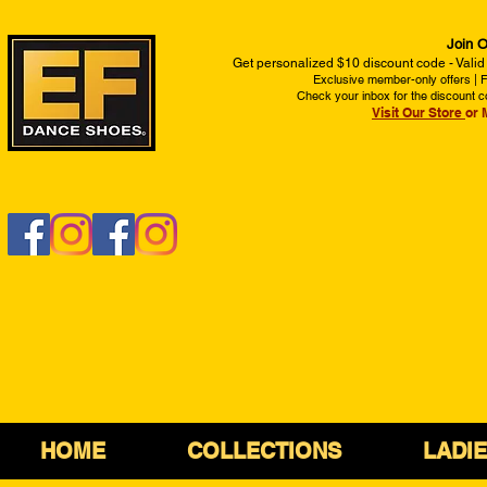
Join O
Get personalized $10 discount code - Valid
Exclusive member-only offers | Fi
Check your inbox for the discount c
Visit Our Store
or 
HOME
COLLECTIONS
LADI