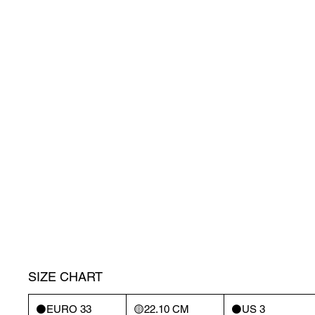
SIZE CHART
⚫️EURO 33
🟡22.10 CM
⚫️US 3