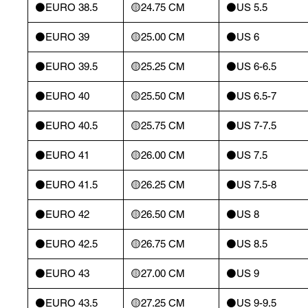
⚫️EURO 38.5
🟡24.75 CM
⚫️US 5.5
⚫️EURO 39
🟡25.00 CM
⚫️US 6
⚫️EURO 39.5
🟡25.25 CM
⚫️US 6-6.5
⚫️EURO 40
🟡25.50 CM
⚫️US 6.5-7
⚫️EURO 40.5
🟡25.75 CM
⚫️US 7-7.5
⚫️EURO 41
🟡26.00 CM
⚫️US 7.5
⚫️EURO 41.5
🟡26.25 CM
⚫️US 7.5-8
⚫️EURO 42
🟡26.50 CM
⚫️US 8
⚫️EURO 42.5
🟡26.75 CM
⚫️US 8.5
⚫️EURO 43
🟡27.00 CM
⚫️US 9
⚫️EURO 43.5
🟡27.25 CM
⚫️US 9-9.5