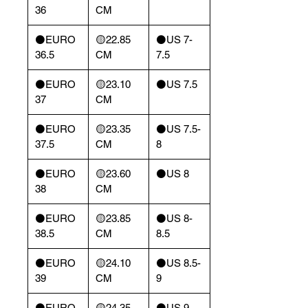
36
CM
⚫️EURO
🟡22.85
⚫️US 7-
36.5
CM
7.5
⚫️EURO
🟡23.10
⚫️US 7.5
37
CM
⚫️EURO
🟡23.35
⚫️US 7.5-
37.5
CM
8
⚫️EURO
🟡23.60
⚫️US 8
38
CM
⚫️EURO
🟡23.85
⚫️US 8-
38.5
CM
8.5
⚫️EURO
🟡24.10
⚫️US 8.5-
39
CM
9
⚫️EURO
🟡24.35
⚫️US 9-