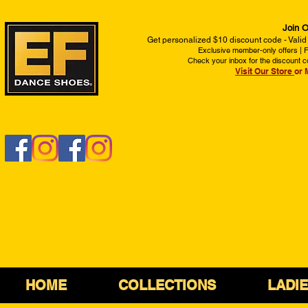
Join O
Get personalized $10 discount code - Valid
Exclusive member-only offers | Fi
Check your inbox for the discount c
Visit Our Store
or 
HOME
COLLECTIONS
LADI