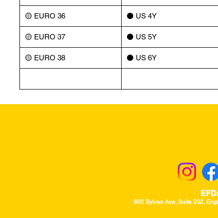
🟡 EURO 36
⚫️ US 4Y
🟡 EURO 37
⚫️ US 5Y
🟡 EURO 38
⚫️ US 6Y
Returns & Excha
EFD
600 Sylvan Ave, Suite 202, Eng