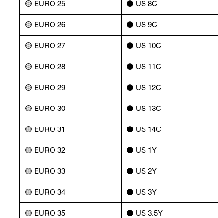
🟡 EURO 25
⚫️ US 8C
🟡 EURO 26
⚫️ US 9C
🟡 EURO 27
⚫️ US 10C
🟡 EURO 28
⚫️ US 11C
🟡 EURO 29
⚫️ US 12C
🟡 EURO 30
⚫️ US 13C
🟡 EURO 31
⚫️ US 14C
🟡 EURO 32
⚫️ US 1Y
🟡 EURO 33
⚫️ US 2Y
🟡 EURO 34
⚫️ US 3Y
🟡 EURO 35
⚫️ US 3.5Y