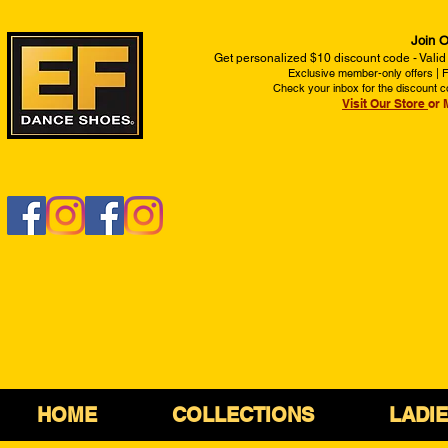
Join O
Get personalized $10 discount code - Valid
Exclusive member-only offers | Fi
Check your inbox for the discount c
Visit Our Store
or 
HOME
COLLECTIONS
LADI