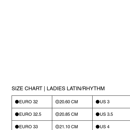
SIZE CHART | LADIES LATIN/RHYTHM
⚫️EURO 32
🟡20.60 CM
⚫️US 3
⚫️EURO 32.5
🟡20.85 CM
⚫️US 3.5
⚫️EURO 33
🟡21.10 CM
⚫️US 4