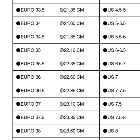
⚫️EURO 33.5
🟡21.35 CM
⚫️US 4.5-5
⚫️EURO 34
🟡21.60 CM
⚫️US 5-5.5
⚫️EURO 34.5
🟡21.85 CM
⚫️US 5.5-6
⚫️EURO 35
🟡22.10 CM
⚫️US 6-6.5
⚫️EURO 35.5
🟡22.35 CM
⚫️US 6.5-7
⚫️EURO 36
🟡22.60 CM
⚫️US 7
⚫️EURO 36.5
🟡22.85 CM
⚫️US 7-7.5
⚫️EURO 37
🟡23.10 CM
⚫️US 7.5
⚫️EURO 37.5
🟡23.35 CM
⚫️US 7.5-8
⚫️EURO 38
🟡23.60 CM
⚫️US 8