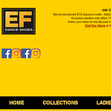
Join O
Get personalized $10 discount code - Valid
Exclusive member-only offers | Fi
Check your inbox for the discount c
Visit Our Store
or 
HOME
COLLECTIONS
LADI