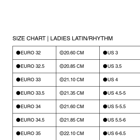
SIZE CHART | LADIES LATIN/RHYTHM
⚫️EURO 32
🟡20.60 CM
⚫️US 3
⚫️EURO 32.5
🟡20.85 CM
⚫️US 3.5
⚫️EURO 33
🟡21.10 CM
⚫️US 4
⚫️EURO 33.5
🟡21.35 CM
⚫️US 4.5-5
⚫️EURO 34
🟡21.60 CM
⚫️US 5-5.5
⚫️EURO 34.5
🟡21.85 CM
⚫️US 5.5-6
⚫️EURO 35
🟡22.10 CM
⚫️US 6-6.5