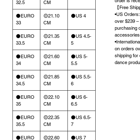
order is rec
32.5
CM
【Free Ship
•US Orders: 
⚫️EURO
🟡21.10
⚫️US 4
over $239 – 
33
CM
purchasing 
accessories
⚫️EURO
🟡21.35
⚫️US 4.5-
•Internation
33.5
CM
5
on orders o
shipping for
⚫️EURO
🟡21.60
⚫️US 5-
dance produ
34
CM
5.5
⚫️EURO
🟡21.85
⚫️US 5.5-
34.5
CM
6
⚫️EURO
🟡22.10
⚫️US 6-
35
CM
6.5
⚫️EURO
🟡22.35
⚫️US 6.5-
35.5
CM
7
⚫️EURO
🟡22.60
⚫️US 7