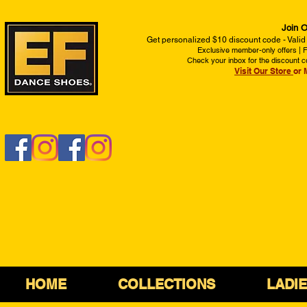
Join O
Get personalized $10 discount code - Valid
Exclusive member-only offers | Fi
Check your inbox for the discount c
Visit Our Store
or 
HOME
COLLECTIONS
LADI