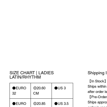
SIZE CHART | LADIES
Shipping 
LATIN/RHYTHM
【In Stock
Ships withi
⚫️EURO
🟡20.60
⚫️US 3
after order i
32
CM
【Pre-Order
Ships appro
⚫️EURO
🟡20.85
⚫️US 3.5