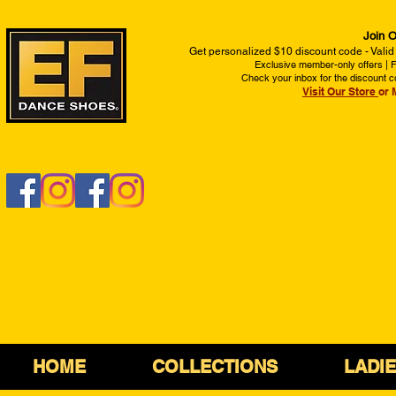
Join O
Get personalized $10 discount code - Valid
Exclusive member-only offers | Fi
Check your inbox for the discount c
Visit Our Store
or 
HOME
COLLECTIONS
LADI