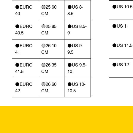
⚫️US 10.5
⚫️EURO
🟡25.60
⚫️US 8-
40
CM
8.5
⚫️US 11
⚫️EURO
🟡25.85
⚫️US 8.5-
40.5
CM
9
⚫️US 11.5
⚫️EURO
🟡26.10
⚫️US 9-
41
CM
9.5
⚫️US 12
⚫️EURO
🟡26.35
⚫️US 9.5-
41.5
CM
10
⚫️EURO
🟡26.60
⚫️US 10-
42
CM
10.5
Returns & Excha