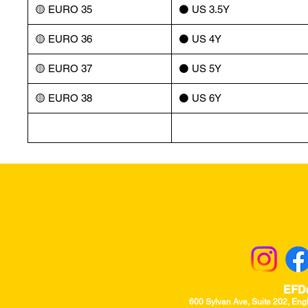
🟡 EURO 35
⚫️ US 3.5Y
🟡 EURO 36
⚫️ US 4Y
🟡 EURO 37
⚫️ US 5Y
🟡 EURO 38
⚫️ US 6Y
Returns & Excha
EFD
600 Sylvan Ave, Suite 202, Eng