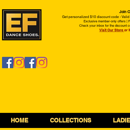
Join O
Get personalized $10 discount code - Valid
Exclusive member-only offers | Fi
Check your inbox for the discount c
Visit Our Store
or 
HOME
COLLECTIONS
LADI