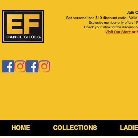
Join O
Get personalized $10 discount code - Valid
Exclusive member-only offers | Fi
Check your inbox for the discount c
Visit Our Store
or 
HOME
COLLECTIONS
LADI