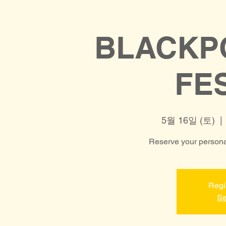
BLACKP
FE
5월 16일 (토)
  | 
Reserve your personal
Regi
Se