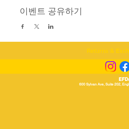
이벤트 공유하기
Returns & Excha
EFD
600 Sylvan Ave, Suite 202, Eng