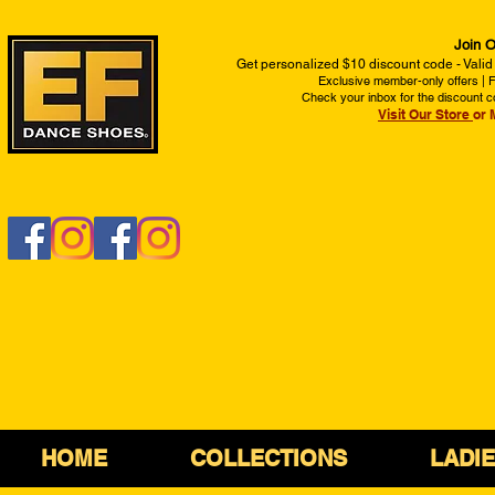
Join O
Get personalized $10 discount code - Valid
Exclusive member-only offers | Fi
Check your inbox for the discount c
Visit Our Store
or 
HOME
COLLECTIONS
LADI