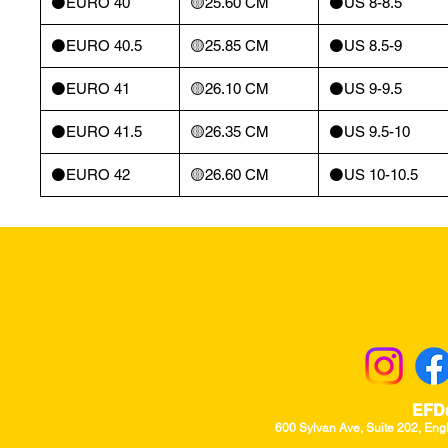
⚫️EURO 40
🟡25.60 CM
⚫️US 8-8.5
⚫️EURO 40.5
🟡25.85 CM
⚫️US 8.5-9
⚫️EURO 41
🟡26.10 CM
⚫️US 9-9.5
⚫️EURO 41.5
🟡26.35 CM
⚫️US 9.5-10
⚫️EURO 42
🟡26.60 CM
⚫️US 10-10.5
Returns & Excha
EFD
600 Sylvan Ave, Suite 202, Eng