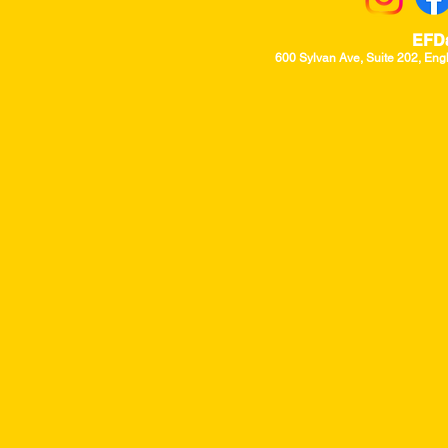
EFD
600 Sylvan Ave, Suite 202, Eng