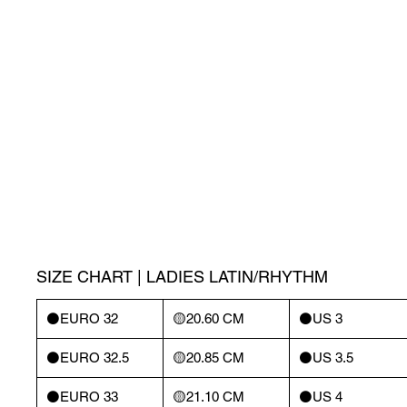
SIZE CHART | LADIES LATIN/RHYTHM
⚫️EURO 32
🟡20.60 CM
⚫️US 3
⚫️EURO 32.5
🟡20.85 CM
⚫️US 3.5
⚫️EURO 33
🟡21.10 CM
⚫️US 4