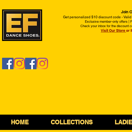
Join O
Get personalized $10 discount code - Valid
Exclusive member-only offers | Fi
Check your inbox for the discount c
Visit Our Store
or 
HOME
COLLECTIONS
LADI