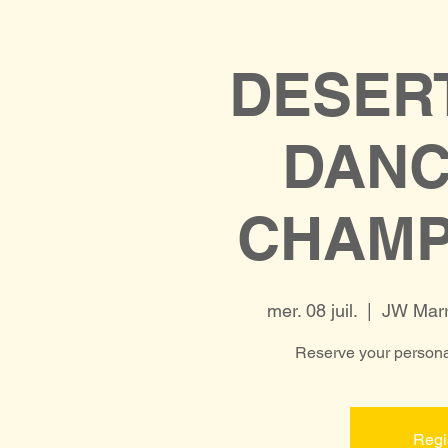
DESER
DAN
CHAMP
mer. 08 juil.
  |  
JW Marr
Reserve your personal
Regi