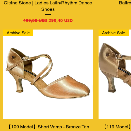
Citrine Stone | Ladies Latin/Rhythm Dance
Ball
Shoes
Звичайна ціна
За розпродажем
499,00 USD
299,40 USD
Archive Sale
Archive Sale
【109 Model】Short Vamp - Bronze Tan
Швидкий перегляд
【119 Model】
Шв