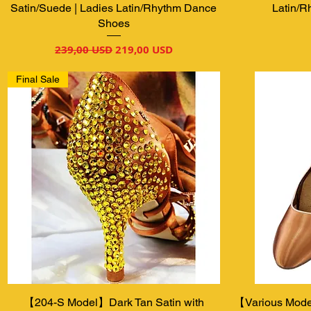
Satin/Suede | Ladies Latin/Rhythm Dance
Latin/
Shoes
Звичайна ціна
За розпродажем
239,00 USD
219,00 USD
Final Sale
【204-S Model】Dark Tan Satin with
Швидкий перегляд
【Various Model
Шв