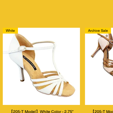
White
Archive Sale
【205-T Model】White Color - 2.75”
Швидкий перегляд
【205-T Mod
Шв