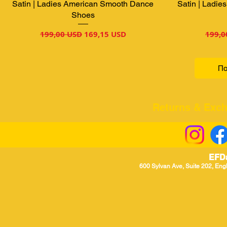
Satin | Ladies American Smooth Dance
Satin | Ladi
Shoes
Звичайна ціна
За розпродажем
Звич
199,00 USD
169,15 USD
199,0
По
Returns & Excha
EFD
600 Sylvan Ave, Suite 202, Eng