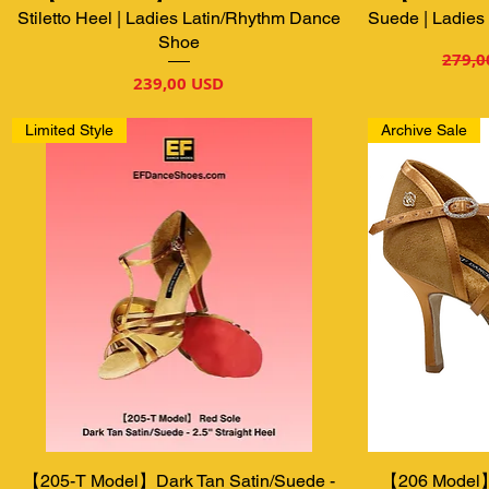
Stiletto Heel | Ladies Latin/Rhythm Dance
Suede | Ladies
Shoe
Звич
279,0
Ціна
239,00 USD
Limited Style
Archive Sale
【205-T Model】Dark Tan Satin/Suede -
Швидкий перегляд
【206 Model】
Шв