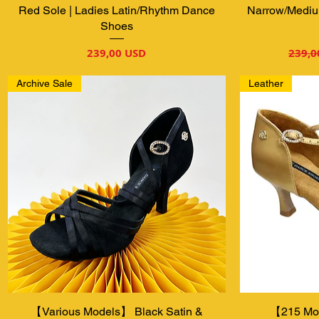
Red Sole | Ladies Latin/Rhythm Dance
Narrow/Mediu
Shoes
Ціна
Звич
239,00 USD
239,0
Archive Sale
Leather
【Various Models】 Black Satin &
Швидкий перегляд
【215 Mod
Шв