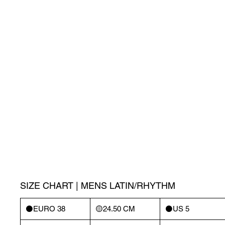
SIZE CHART | MENS LATIN/RHYTHM
⚫️EURO 38
🟡24.50 CM
⚫️US 5