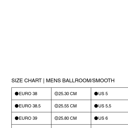
SIZE CHART | MENS BALLROOM/SMOOTH
⚫️EURO 38
🟡25.30 CM
⚫️US 5
⚫️EURO 38.5
🟡25.55 CM
⚫️US 5.5
⚫️EURO 39
🟡25.80 CM
⚫️US 6