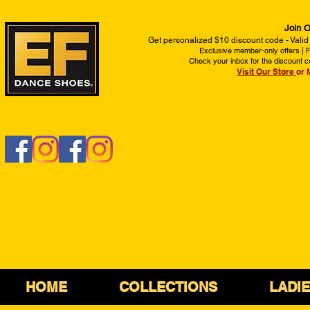
Join O
Get personalized $10 discount code - Valid
Exclusive member-only offers | Fi
Check your inbox for the discount c
Visit Our Store
or 
HOME
COLLECTIONS
LADI