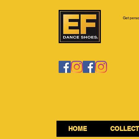
Get perso
HOME
COLLECT