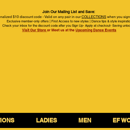
Join Our Mailing List and Save:
nalized $10 discount code - Valid on any pair in our
COLLECTIONS
when you sign 
Exclusive member-only offers | First Access to new styles | Dance tips & style inspirati
Check your inbox for the discount code after you Sign Up- Apply at checkout- Saving unlo
Visit Our Store
or Meet us at the
Upcoming Dance Events
IONS
LADIES
MEN
EF W