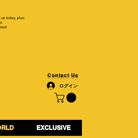
up today, plus:
on
cked!
Contact Us
ログイン
ORLD
EXCLUSIVE