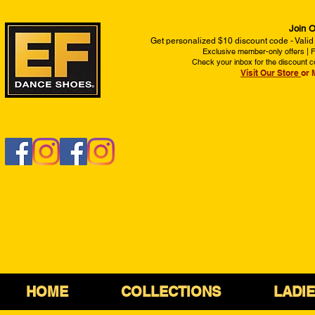
Join O
Get personalized $10 discount code - Valid
Exclusive member-only offers | Fi
Check your inbox for the discount c
Visit Our Store
or 
HOME
COLLECTIONS
LADI