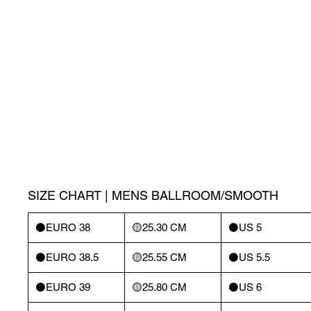
SIZE CHART | MENS BALLROOM/SMOOTH
⚫️EURO 38
🟡25.30 CM
⚫️US 5
⚫️EURO 38.5
🟡25.55 CM
⚫️US 5.5
⚫️EURO 39
🟡25.80 CM
⚫️US 6