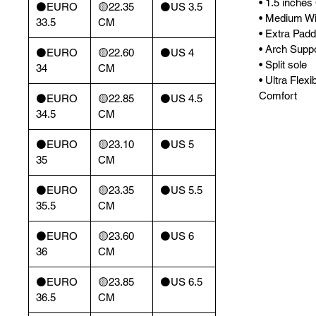
• 1.5 inches
⚫️EURO
🟡22.35
⚫️US 3.5
• Medium Wi
33.5
CM
• Extra Padd
• Arch Supp
⚫️EURO
🟡22.60
⚫️US 4
• Split sole
34
CM
• Ultra Flexi
Comfort
⚫️EURO
🟡22.85
⚫️US 4.5
34.5
CM
⚫️EURO
🟡23.10
⚫️US 5
35
CM
⚫️EURO
🟡23.35
⚫️US 5.5
35.5
CM
⚫️EURO
🟡23.60
⚫️US 6
36
CM
⚫️EURO
🟡23.85
⚫️US 6.5
36.5
CM