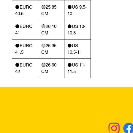
⚫️EURO
🟡25.85
⚫️US 9.5-
40.5
CM
10
⚫️EURO
🟡26.10
⚫️US 10-
41
CM
10.5
⚫️EURO
🟡26.35
⚫️US
41.5
CM
10.5-11
⚫️EURO
🟡26.60
⚫️US 11-
42
CM
11.5
Returns & Excha