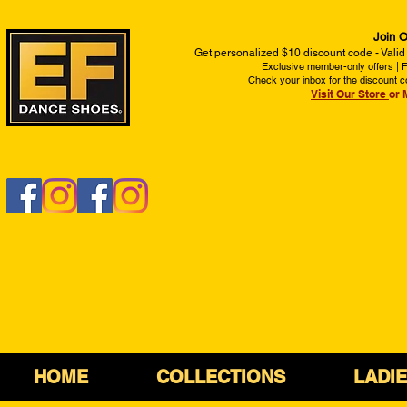
Join O
Get personalized $10 discount code - Valid
Exclusive member-only offers | Fi
Check your inbox for the discount c
Visit Our Store
or 
HOME
COLLECTIONS
LADI