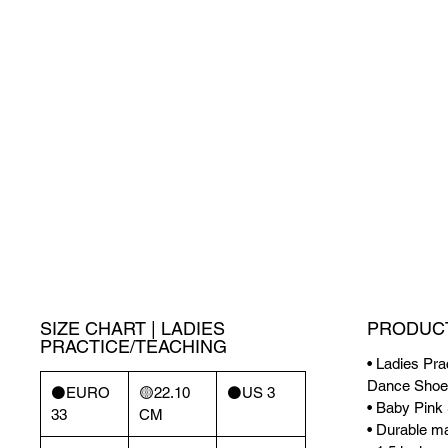
SIZE CHART | LADIES
PRODUCT
PRACTICE/TEACHING
• Ladies Pra
Dance Shoe
⚫️EURO
🟡22.10
⚫️US 3
• Baby Pink
33
CM
• Durable mat